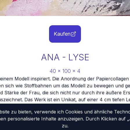
Kaufen
ANA - LYSE
40
x
100
x
4
einem Modell inspiriert. Die Anordnung der Papiercollage
en sich wie Stoffbahnen um das Modell zu bewegen und gebe
 Stärke der Frau, die sich nicht nur durch ihre äußere Er
szeichnet. Das Werk ist ein Unikat, auf einer 4 cm tiefen
gemalt und von mir signiert.
ite zu bieten, verwende ich Cookies und ähnliche Technolo
nen personalisierte Inhalte anzuzeigen. Durch Klicken auf
zu.
tseite
Portfolio
Vita
Ausstellungen
Kontakt
Impressum
Datenschutzerklä