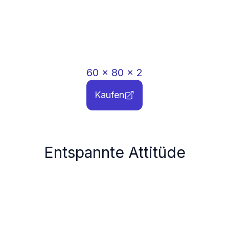
60
x
80
x
2
Kaufen
Entspannte Attitüde