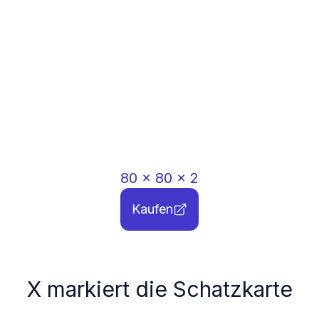
80
x
80
x
2
Kaufen
X markiert die Schatzkarte