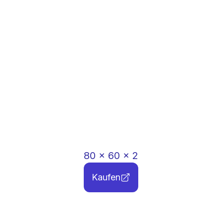
80
x
60
x
2
Kaufen