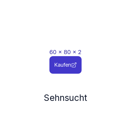
60
x
80
x
2
Kaufen
Sehnsucht