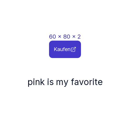
60
x
80
x
2
Kaufen
pink is my favorite