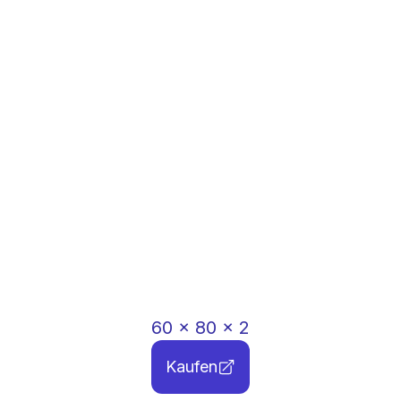
60
x
80
x
2
Kaufen