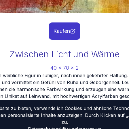
Kaufen
Zwischen Licht und Wärme
40
x
70
x
2
 weibliche Figur in ruhiger, nach innen gekehrter Haltung. 
 und vermittelt ein Gefühl von Ruhe und Geborgenheit. Le
mmen die harmonische Farbwirkung und erzeugen eine war
in Unikat auf Leinwand, mit hochwertigen Acrylfarben gesch
mit einem Firnis vor Schmutz geschützt.
ite zu bieten, verwende ich Cookies und ähnliche Technolo
nen personalisierte Inhalte anzuzeigen. Durch Klicken auf
zu.
tseite
Portfolio
Vita
Ausstellungen
Kontakt
Impressum
Datenschutzerklä