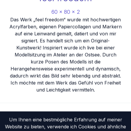
60
x
80
x
2
Das Werk „feel freedom“ wurde mit hochwertigen
Acrylfarben, eigenen Papiercollagen und Markern
auf eine Leinwand gemalt, datiert und von mir
signiert. Es handelt sich um ein Original-
Kunstwerk! Inspiriert wurde ich live bei einer
Modellsitzung im Atelier an der Ostsee. Durch
kurze Posen des Modells ist die
Herangehensweise experimentell und dynamisch,
dadurch wirkt das Bild sehr lebendig und abstrakt.
Ich möchte mit dem Werk das Gefühl von Freiheit
und Leichtigkeit vermitteln.
Startseite
Portfolio
Um Ihnen eine bestmögliche Erfahrung auf meiner
Website zu bieten, verwende ich Cookies und ähnliche
Vita
Ausstellungen