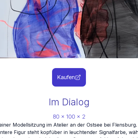
Kaufen
Im Dialog
80
x
100
x
2
iner Modellsitzung im Atelier an der Ostsee bei Flensburg.
 hintere Figur steht kopfüber in leuchtender Signalfarbe, 