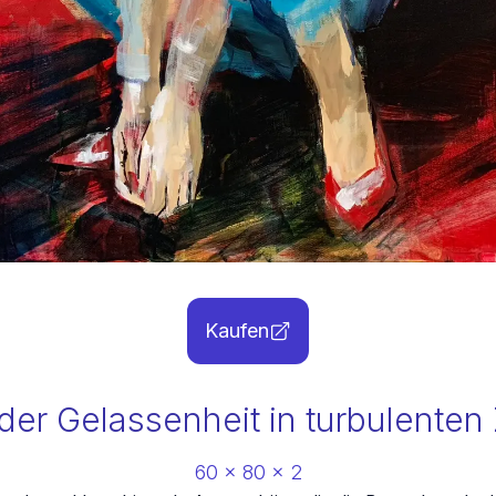
Kaufen
der Gelassenheit in turbulenten 
60
x
80
x
2