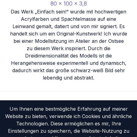
80
x
100
x
3,8
Das Werk „Einfach sein!“ wurde mit hochwertigen
Acrylfarben und Spachtelmasse auf eine
Leinwand gemalt, datiert und von mir signiert. Es
handelt sich um ein Original-Kunstwerk! Ich wurde
bei einer Modellsitzung im Atelier an der Ostsee
zu diesem Werk inspiriert. Durch die
Dreidimensionalität des Modells ist die
Herangehensweise experimentell und dynamisch,
dadurch wirkt das große schwarz-weiß Bild sehr
lebendig und abstrakt.
Startseite
Portfolio
Um Ihnen eine bestmögliche Erfahrung auf meiner
Website zu bieten, verwende ich Cookies und ähnliche
Vita
Ausstellungen
Technologien. Diese ermöglichen es mir, Ihre
Einstellungen zu speichern, die Website-Nutzung zu
Kontakt
Impressum